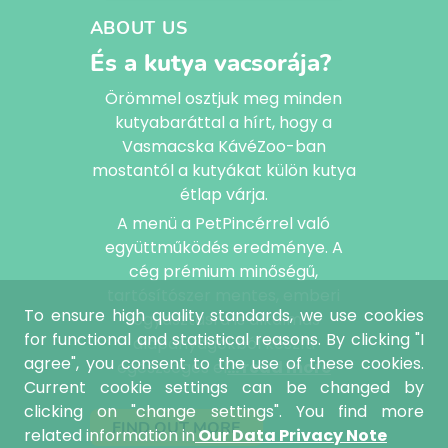
ABOUT US
És a kutya vacsorája?
Örömmel osztjuk meg minden
kutyabaráttal a hírt, hogy a
Vasmacska KávéZoo-ban
mostantól a kutyákat külön kutya
étlap várja.
A menü a PetPincérrel való
együttműködés eredménye. A
cég prémium minőségű,
tartósítószer mentes, emberi
To ensure high quality standards, we use cookies
fogyasztásra is alkalmas
for functional and statistical reasons. By clicking "I
alapanyagokból készíti
agree", you consent to the use of these cookies.
egészséges el
... read more
Current cookie settings can be changed by
clicking on "change settings". You find more
FIND OUT MORE
related information in
Our Data Privacy Note