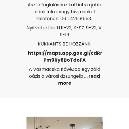
Asztalfoglaláshoz kattints a jobb
oldali fülre, vagy hívj minket
telefonon: 06 1 426 8553.
Nyitvatartás: H:11-22, K-SZ: 9-22, V:
9-19
KUKKANTS BE HOZZÁNK:
https://maps.app.goo.gl/cdRr
Pm9Ry8BoTdoFA
A Vasmacska KávéZoo egy zöld
oázis a városi dzsungelb
... read
more
GALLERY