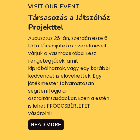
VISIT OUR EVENT
Társasozás a Játszóház
Projekttel
Augusztus 26-án, szerdán este 6-
tól a társasjátékok szerelmeseit
várjuk a Vasmacskába. Lesz
rengeteg játék, amit
kipróbálhattok, vagy egy korábbi
kedvencet is elővehettek. Egy
játékmester folyamatosan
segíteni fogja a
asztaltársaságokat. Ezen a estén
is lehet FRÖCCSBÉRLETET
vásárolni!
READ MORE