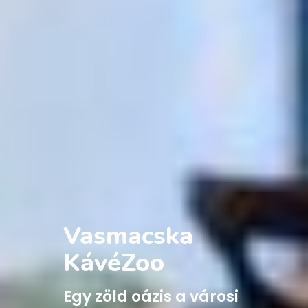
Vasmacska
KávéZoo
Egy zöld oázis a városi