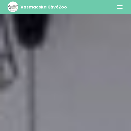
Vasmacska KávéZoo